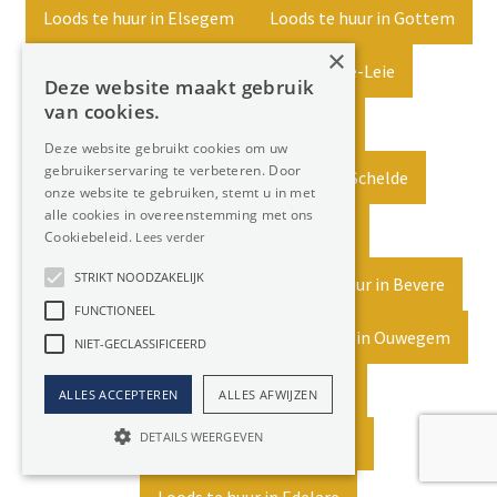
Loods te huur in Elsegem
Loods te huur in Gottem
×
Loods te huur in Petegem-aan-de-Leie
Deze website maakt gebruik
van cookies.
Loods te huur in Moregem
Deze website gebruikt cookies om uw
gebruikerservaring te verbeteren. Door
Loods te huur in Petegem-aan-de-Schelde
onze website te gebruiken, stemt u in met
alle cookies in overeenstemming met ons
Loods te huur in Wortegem
Cookiebeleid.
Lees verder
STRIKT NOODZAKELIJK
Loods te huur in Welden
Loods te huur in Bevere
FUNCTIONEEL
Loods te huur in Huise
Loods te huur in Ouwegem
NIET-GECLASSIFICEERD
Loods te huur in Volkegem
ALLES ACCEPTEREN
ALLES AFWIJZEN
DETAILS WEERGEVEN
Loods te huur in Oudenaarde