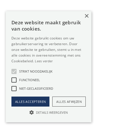
geschikt...
×
€ 830 / maand
203m²
Deze website maakt gebruik
van cookies.
Deze website gebruikt cookies om uw
gebruikerservaring te verbeteren. Door
onze website te gebruiken, stemt u in met
alle cookies in overeenstemming met ons
Cookiebeleid.
Lees verder
STRIKT NOODZAKELIJK
FUNCTIONEEL
NIET-GECLASSIFICEERD
ALLES ACCEPTEREN
ALLES AFWIJZEN
DETAILS WEERGEVEN