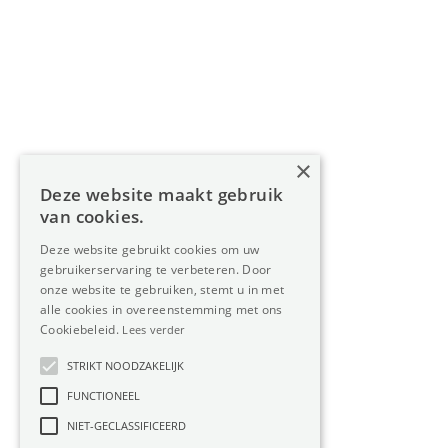
Home
Aanbod
Diensten
Over Oreon
×
Inzichten
Deze website maakt gebruik
Contact
van cookies.
Deze website gebruikt cookies om uw
gebruikerservaring te verbeteren. Door
Nieuwsbrief
onze website te gebruiken, stemt u in met
alle cookies in overeenstemming met ons
Cookiebeleid.
Lees verder
STRIKT NOODZAKELIJK
FUNCTIONEEL
Privacy
Member
NIET-GECLASSIFICEERD
of:
Verzekering
Cookiebeleid