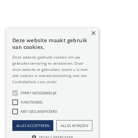
Diensten
Over Oreon
×
Inzichten
Deze website maakt gebruik
Contact
van cookies.
Deze website gebruikt cookies om uw
gebruikerservaring te verbeteren. Door
Nieuwsbrief
onze website te gebruiken, stemt u in met
alle cookies in overeenstemming met ons
Cookiebeleid.
Lees verder
STRIKT NOODZAKELIJK
FUNCTIONEEL
Privacy
Member
NIET-GECLASSIFICEERD
of:
Verzekering
Cookiebeleid
beroepsaansprakelijkheid:
ALLES ACCEPTEREN
ALLES AFWIJZEN
Website door Boester
AXA-polis 730.390.160
DETAILS WEERGEVEN