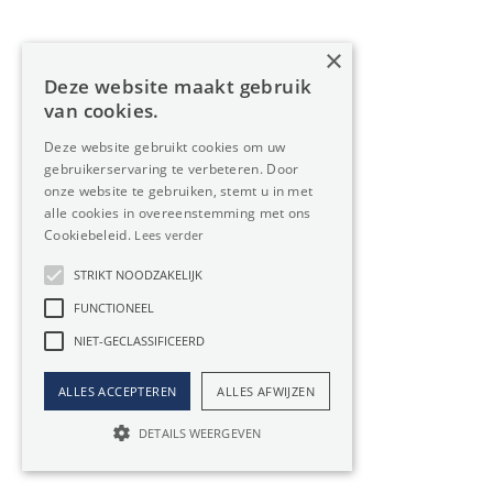
Geen aktekosten, premies en intresten of
waarborgen
×
Vermogen blijft beschikbaar voor uw
Deze website maakt gebruik
bedrijfsactiviteiten
van cookies.
Gunstiger wanneer de vastgoedprijzen hoog liggen
Deze website gebruikt cookies om uw
Ideaal voor de korte termijn
gebruikerservaring te verbeteren. Door
U lost elke maand een grote som af
onze website te gebruiken, stemt u in met
Beperkingen van veranderingen in uw Industrie
alle cookies in overeenstemming met ons
Cookiebeleid.
Lees verder
Industrie kopen
STRIKT NOODZAKELIJK
FUNCTIONEEL
Investering op lange termijn
NIET-GECLASSIFICEERD
Stijging van waarde van je Industrie
Maandelijkse lasten liggen lager dan aflossing bij
ALLES ACCEPTEREN
ALLES AFWIJZEN
huren van een Industrie
DETAILS WEERGEVEN
Geen effect van huurindexatie
Vrijheid in plannen en aanpassingen, geen