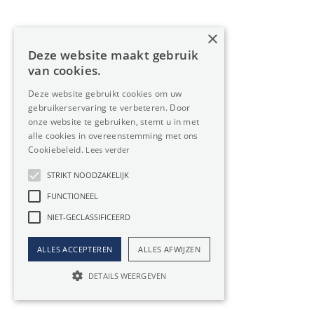
€ 45.833 / maand
15000m²
×
Deze website maakt gebruik
van cookies.
Industrie te huur in
Deze website gebruikt cookies om uw
gebruikerservaring te verbeteren. Door
Sint-Niklaas
onze website te gebruiken, stemt u in met
alle cookies in overeenstemming met ons
Cookiebeleid.
Lees verder
Op zoek naar Industrie in Sint-Niklaas? Oreon Properties is
uw vastgoedexpert.
STRIKT NOODZAKELIJK
FUNCTIONEEL
Bent u op zoek naar een duurzame investering? Of heeft uw
bedrijf behoefte aan meer (privé)ruimte? Dan is een
NIET-GECLASSIFICEERD
Industrie huren in Sint-Niklaas een
héél slimme zet
. U
ALLES ACCEPTEREN
ALLES AFWIJZEN
bekijkt ons aanbod van vastgoed hierboven.
DETAILS WEERGEVEN
Vertrouw op Oreon