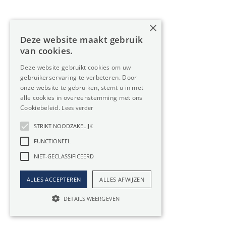
×
Kantoor Hasselt
Deze website maakt gebruik
van cookies.
Gouverneur Roppesingel 83, 3500 Hasselt
Deze website gebruikt cookies om uw
011 49 85 11
gebruikerservaring te verbeteren. Door
onze website te gebruiken, stemt u in met
info@oreon-properties.be
alle cookies in overeenstemming met ons
Cookiebeleid.
Lees verder
BIV 200 556 / BIV 508 100 - België
STRIKT NOODZAKELIJK
FUNCTIONEEL
Navigatie
NIET-GECLASSIFICEERD
Home
ALLES ACCEPTEREN
ALLES AFWIJZEN
Aanbod
DETAILS WEERGEVEN
Diensten