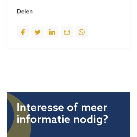
e
c
Delen
t
e
d
Interesse of meer
informatie nodig?