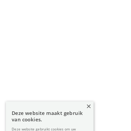
011 49 85 11
info@oreon-properties.be
BIV 200 556 / BIV 508 100 - België
Navigatie
Home
Aanbod
Diensten
Over Oreon
×
Inzichten
Deze website maakt gebruik
Contact
van cookies.
Deze website gebruikt cookies om uw