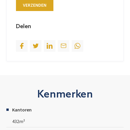
VERZENDEN
e
s
+
Delen
1
Kenmerken
Kantoren
432m²