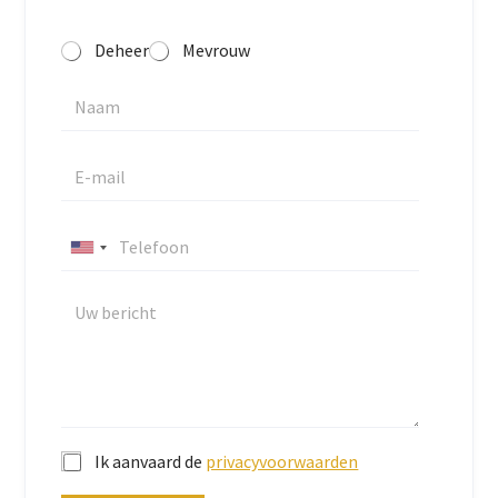
Deheer
Mevrouw
U
n
i
t
e
d
S
t
Ik aanvaard de
privacyvoorwaarden
a
t