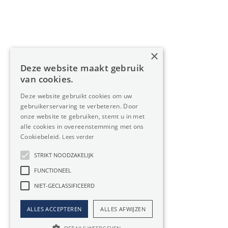
Diensten
Over Oreon
×
Inzichten
Deze website maakt gebruik
Contact
van cookies.
Deze website gebruikt cookies om uw
gebruikerservaring te verbeteren. Door
Nieuwsbrief
onze website te gebruiken, stemt u in met
alle cookies in overeenstemming met ons
Cookiebeleid.
Lees verder
STRIKT NOODZAKELIJK
FUNCTIONEEL
Privacy
Member
NIET-GECLASSIFICEERD
of:
Verzekering
Cookiebeleid
beroepsaansprakelijkheid:
ALLES ACCEPTEREN
ALLES AFWIJZEN
Website door Boester
AXA-polis 730.390.160