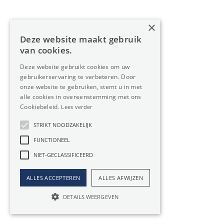
RUMST
Te huur
×
Verharde site te huur in Rumst van
Deze website maakt gebruik
30.000 m² voor opslag
van cookies.
Verharde site te huur in Rumst van 30.000 m² .
Deze website gebruikt cookies om uw
Strategisch gelegen tussen de E19 en A12, dicht bij...
gebruikerservaring te verbeteren. Door
onze website te gebruiken, stemt u in met
alle cookies in overeenstemming met ons
€ 45.000 / maand
30000m²
Cookiebeleid.
Lees verder
STRIKT NOODZAKELIJK
FUNCTIONEEL
NIET-GECLASSIFICEERD
ALLES ACCEPTEREN
ALLES AFWIJZEN
DETAILS WEERGEVEN