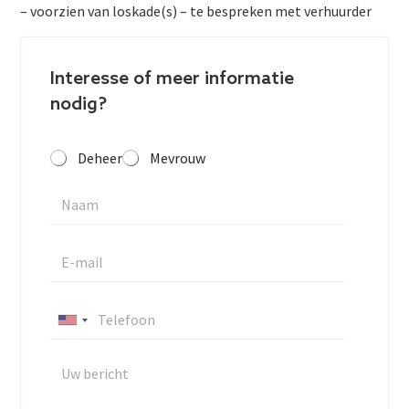
– voorzien van loskade(s) – te bespreken met verhuurder
Interesse of meer informatie
nodig?
Deheer
Mevrouw
U
n
i
t