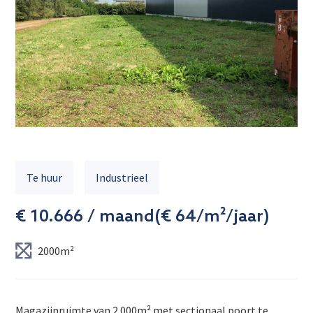
Te huur
Industrieel
€ 10.666 / maand
(
€ 64/m²/jaar
)
2000m²
Magazijnruimte van 2.000m² met sectionaal poort te