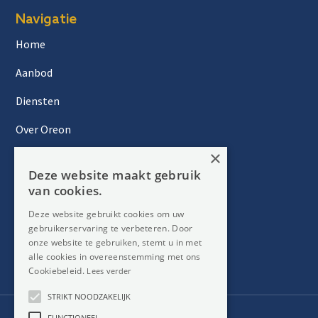
Navigatie
Home
Aanbod
Diensten
Over Oreon
×
Inzichten
Deze website maakt gebruik
Contact
van cookies.
Deze website gebruikt cookies om uw
gebruikerservaring te verbeteren. Door
Nieuwsbrief
onze website te gebruiken, stemt u in met
alle cookies in overeenstemming met ons
Cookiebeleid.
Lees verder
STRIKT NOODZAKELIJK
FUNCTIONEEL