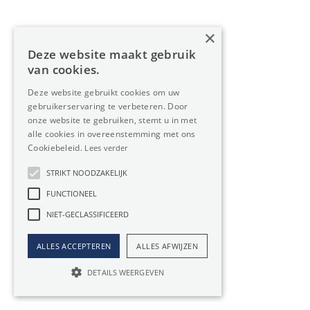
×
Deze website maakt gebruik
RUMST
Te huur
van cookies.
Magazijn Unit A1 van 7.500 m² te huur in
Deze website gebruikt cookies om uw
Rumst.
gebruikerservaring te verbeteren. Door
Magazijn Unit 1 van 7.500 m² te huur in Rumst.
onze website te gebruiken, stemt u in met
Strategisch gelegen tussen de E19 en A12, dicht...
alle cookies in overeenstemming met ons
Cookiebeleid.
Lees verder
STRIKT NOODZAKELIJK
€ 28.125 / maand
7500m²
FUNCTIONEEL
NIET-GECLASSIFICEERD
ALLES ACCEPTEREN
ALLES AFWIJZEN
DETAILS WEERGEVEN