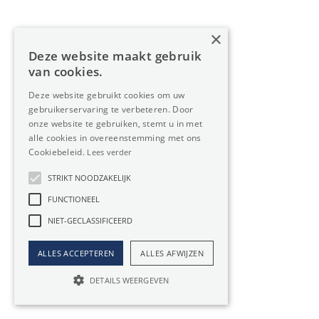
€ 45.833 / maand
15000m²
×
Deze website maakt gebruik
van cookies.
Bedrijfspand te huur
Deze website gebruikt cookies om uw
gebruikerservaring te verbeteren. Door
in Sint-Niklaas
onze website te gebruiken, stemt u in met
alle cookies in overeenstemming met ons
Cookiebeleid.
Lees verder
Op zoek naar Bedrijfspand in Sint-Niklaas? Oreon
Properties is uw vastgoedexpert.
STRIKT NOODZAKELIJK
FUNCTIONEEL
Bent u op zoek naar een voordelige investering? Of heeft
uw bedrijf nood aan meer (privé)ruimte? Dan is een
NIET-GECLASSIFICEERD
Bedrijfspand huren in Sint-Niklaas een
héél slimme zet
. U
ALLES ACCEPTEREN
ALLES AFWIJZEN
ontdekt ons aanbod van huurpanden hierboven.
DETAILS WEERGEVEN
Vertrouw op Oreon