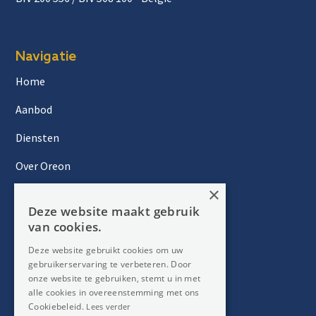
Navigatie
Home
Aanbod
Diensten
Over Oreon
×
Inzichten
Deze website maakt gebruik
Contact
van cookies.
Deze website gebruikt cookies om uw
gebruikerservaring te verbeteren. Door
Nieuwsbrief
onze website te gebruiken, stemt u in met
alle cookies in overeenstemming met ons
Cookiebeleid.
Lees verder