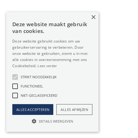
Beperkingen van aanpassingen in uw Werkruimte
×
Werkruimte kopen
Deze website maakt gebruik
van cookies.
Investering voor de toekomst
Deze website gebruikt cookies om uw
Stijging van waarde van je Werkruimte
gebruikerservaring te verbeteren. Door
Maandelijkse lasten liggen lager dan aflossing bij
onze website te gebruiken, stemt u in met
alle cookies in overeenstemming met ons
huren van een Werkruimte
Cookiebeleid.
Lees verder
Geen invloed van huurindexatie
STRIKT NOODZAKELIJK
Vrijheid in plannen en aanpassingen, geen toelating
nodig van een huurbaas
FUNCTIONEEL
Eigen inbreng vereist bij aankoop
NIET-GECLASSIFICEERD
Belangrijk om uw Werkruimte te kopen met de
juiste vennootschap, zeker u later de functie van uw
ALLES ACCEPTEREN
ALLES AFWIJZEN
locatie wijzigt
DETAILS WEERGEVEN
Vragen over ons