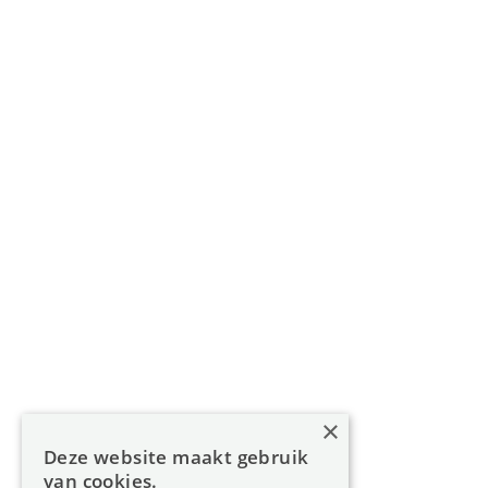
Gouverneur Roppesingel 83, 3500 Hasselt
011 49 85 11
info@oreon-properties.be
BIV 200 556 / BIV 508 100 - België
Navigatie
Home
Aanbod
Diensten
Over Oreon
×
Inzichten
Deze website maakt gebruik
Contact
van cookies.