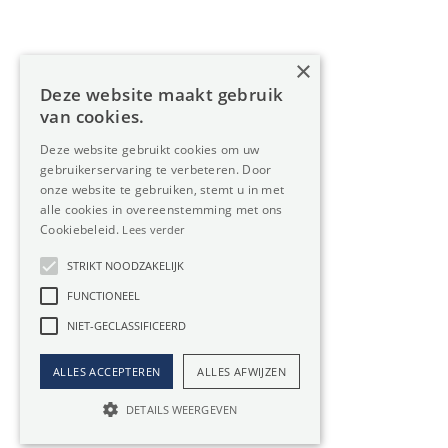
Over Oreon
×
Inzichten
Deze website maakt gebruik
Contact
van cookies.
Deze website gebruikt cookies om uw
gebruikerservaring te verbeteren. Door
Nieuwsbrief
onze website te gebruiken, stemt u in met
alle cookies in overeenstemming met ons
Cookiebeleid.
Lees verder
STRIKT NOODZAKELIJK
FUNCTIONEEL
Privacy
Member
NIET-GECLASSIFICEERD
of:
Verzekering
Cookiebeleid
beroepsaansprakelijkheid:
ALLES ACCEPTEREN
ALLES AFWIJZEN
Website door Boester
AXA-polis 730.390.160
DETAILS WEERGEVEN