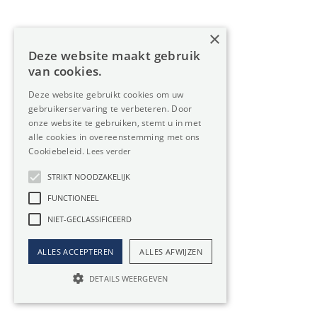
Magazijn van 6.163m² te huur op een grote logistieke
site naast de E17 te Sint-Niklaas. Een deel...
×
Deze website maakt gebruik
van cookies.
€ 21.570,5 / maand
6163m²
Deze website gebruikt cookies om uw
gebruikerservaring te verbeteren. Door
onze website te gebruiken, stemt u in met
alle cookies in overeenstemming met ons
Industrie te huur in
Cookiebeleid.
Lees verder
Sint-Pauwels
STRIKT NOODZAKELIJK
FUNCTIONEEL
Op zoek naar Industrie in Sint-Pauwels? Oreon Properties
NIET-GECLASSIFICEERD
staat aan uw zijde.
ALLES ACCEPTEREN
ALLES AFWIJZEN
Bent u op zoek naar een winstgevende investering? Of
heeft uw bedrijf vraag naar meer (privé)ruimte? Dan is een
DETAILS WEERGEVEN
Industrie huren in Sint-Pauwels een
héél slimme zet
. U
vindt ons aanbod te huur hierboven.