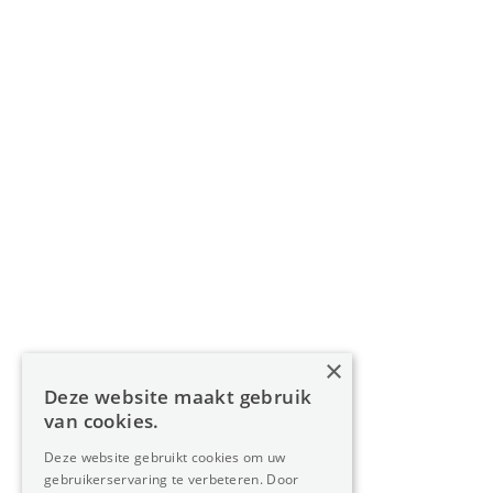
info@oreon-properties.be
BIV 200 556 / BIV 508 100 - België
Navigatie
Home
Aanbod
Diensten
Over Oreon
×
Inzichten
Deze website maakt gebruik
Contact
van cookies.
Deze website gebruikt cookies om uw
gebruikerservaring te verbeteren. Door