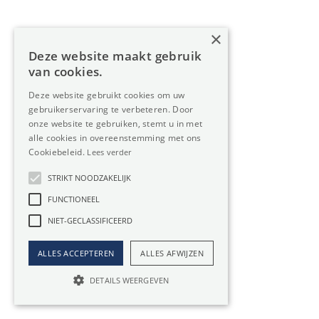
KMO unit te huur in Sint-Huibrechts-Lille
×
Loods te koop in Sint-Huibrechts-Lille
Deze website maakt gebruik
van cookies.
Loods te huur in Sint-Huibrechts-Lille
Deze website gebruikt cookies om uw
gebruikerservaring te verbeteren. Door
onze website te gebruiken, stemt u in met
alle cookies in overeenstemming met ons
Cookiebeleid.
Lees verder
STRIKT NOODZAKELIJK
FUNCTIONEEL
NIET-GECLASSIFICEERD
Oreon Properties bv
ALLES ACCEPTEREN
ALLES AFWIJZEN
info@oreon-properties.be
DETAILS WEERGEVEN
Ondernemingsnr. BE 0534.393.883