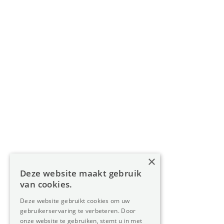
info@oreon-properties.be
BIV 200 556 / BIV 508 100 - België
Navigatie
Home
Aanbod
Diensten
Over Oreon
×
Inzichten
Deze website maakt gebruik
Contact
van cookies.
Deze website gebruikt cookies om uw
gebruikerservaring te verbeteren. Door
Nieuwsbrief
onze website te gebruiken, stemt u in met