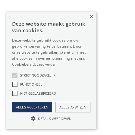
Beperkingen van renovaties in uw Industrie
×
Industrie kopen
Deze website maakt gebruik
van cookies.
Investering op lange termijn
Deze website gebruikt cookies om uw
Waardestijging van je Industrie
gebruikerservaring te verbeteren. Door
Maandelijkse lasten liggen lager dan aflossing bij
onze website te gebruiken, stemt u in met
huren van een Industrie
alle cookies in overeenstemming met ons
Cookiebeleid.
Lees verder
Geen risico op huurindexatie
Onafhankelijkheid in plannen en aanpassingen,
STRIKT NOODZAKELIJK
geen goedkeuring nodig van een huurbaas
FUNCTIONEEL
Eigen kapitaal vereist bij aankoop
NIET-GECLASSIFICEERD
Belangrijk om uw Industrie te kopen met de juiste
vennootschap, zeker u later de bestemming van uw
ALLES ACCEPTEREN
ALLES AFWIJZEN
ruimte wijzigt
DETAILS WEERGEVEN
Vragen over ons