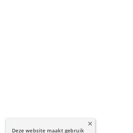
Gouverneur Roppesingel 83, 3500 Hasselt
011 49 85 11
info@oreon-properties.be
BIV 200 556 / BIV 508 100 - België
Navigatie
Home
Aanbod
Diensten
Over Oreon
×
Inzichten
Deze website maakt gebruik