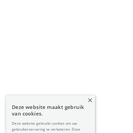
info@oreon-properties.be
BIV 200 556 / BIV 508 100 - België
Navigatie
Home
Aanbod
Diensten
Over Oreon
×
Inzichten
Deze website maakt gebruik
Contact
van cookies.
Deze website gebruikt cookies om uw
gebruikerservaring te verbeteren. Door