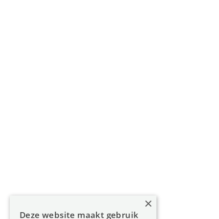
Gouverneur Roppesingel 83, 3500 Hasselt
011 49 85 11
info@oreon-properties.be
BIV 200 556 / BIV 508 100 - België
Navigatie
Home
Aanbod
Diensten
Over Oreon
×
Inzichten
Deze website maakt gebruik