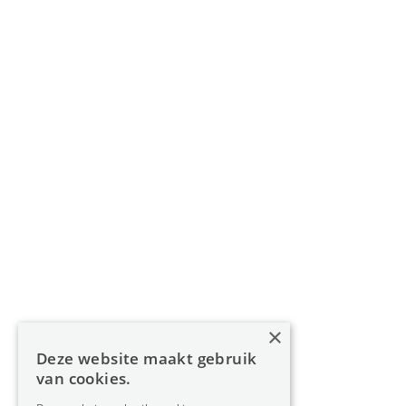
011 49 85 11
info@oreon-properties.be
BIV 200 556 / BIV 508 100 - België
Navigatie
Home
Aanbod
Diensten
Over Oreon
×
Inzichten
Deze website maakt gebruik
Contact
van cookies.