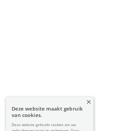
info@oreon-properties.be
BIV 200 556 / BIV 508 100 - België
Navigatie
Home
Aanbod
Diensten
Over Oreon
×
Inzichten
Deze website maakt gebruik
Contact
van cookies.
Deze website gebruikt cookies om uw
gebruikerservaring te verbeteren. Door