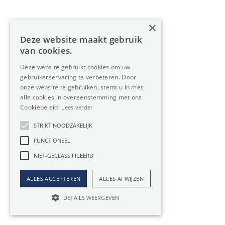
×
Deze website maakt gebruik
van cookies.
Deze website gebruikt cookies om uw
gebruikerservaring te verbeteren. Door
onze website te gebruiken, stemt u in met
alle cookies in overeenstemming met ons
Cookiebeleid.
Lees verder
Oreon Properties bv
STRIKT NOODZAKELIJK
info@oreon-properties.be
FUNCTIONEEL
Ondernemingsnr. BE 0534.393.883
NIET-GECLASSIFICEERD
ALLES ACCEPTEREN
ALLES AFWIJZEN
Kantoren
DETAILS WEERGEVEN
Kantoor Herentals