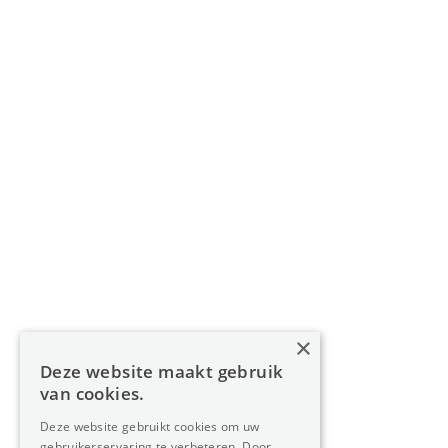
info@oreon-properties.be
BIV 200 556 / BIV 508 100 - België
Navigatie
Home
Aanbod
Diensten
Over Oreon
×
Inzichten
Deze website maakt gebruik
Contact
van cookies.
Deze website gebruikt cookies om uw
gebruikerservaring te verbeteren. Door