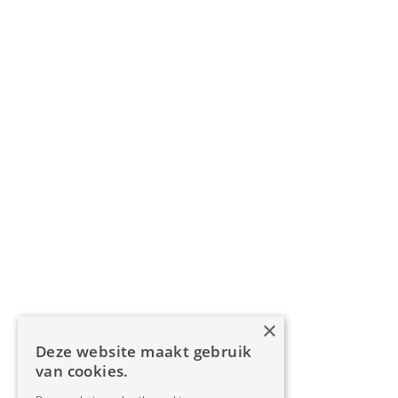
011 49 85 11
info@oreon-properties.be
BIV 200 556 / BIV 508 100 - België
Navigatie
Home
Aanbod
Diensten
Over Oreon
×
Inzichten
Deze website maakt gebruik
Contact
van cookies.