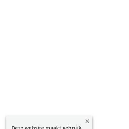
Gouverneur Roppesingel 83, 3500 Hasselt
011 49 85 11
info@oreon-properties.be
BIV 200 556 / BIV 508 100 - België
Navigatie
Home
Aanbod
Diensten
Over Oreon
×
Inzichten
Deze website maakt gebruik