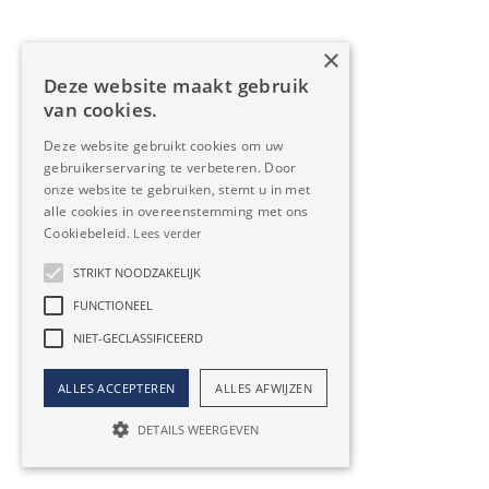
€ 21.570,5 / maand
6163m²
×
Deze website maakt gebruik
van cookies.
Industrie te huur in
Deze website gebruikt cookies om uw
gebruikerservaring te verbeteren. Door
onze website te gebruiken, stemt u in met
Melsele
alle cookies in overeenstemming met ons
Cookiebeleid.
Lees verder
Op zoek naar Industrie in Melsele? Oreon Properties staat
STRIKT NOODZAKELIJK
aan uw zijde.
FUNCTIONEEL
Bent u op zoek naar een rendabele investering? Of heeft uw
NIET-GECLASSIFICEERD
bedrijf behoefte aan meer (privé)ruimte? Dan is een
Industrie huren in Melsele een
héél slimme zet
. U ontdekt
ALLES ACCEPTEREN
ALLES AFWIJZEN
ons aanbod aan immo te huur hierboven.
DETAILS WEERGEVEN
Vertrouw op Oreon