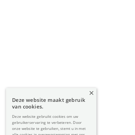
BIV 200 556 / BIV 508 100 - België
Navigatie
Home
Aanbod
Diensten
Over Oreon
×
Inzichten
Deze website maakt gebruik
Contact
van cookies.
Deze website gebruikt cookies om uw
gebruikerservaring te verbeteren. Door
Nieuwsbrief
onze website te gebruiken, stemt u in met
alle cookies in overeenstemming met ons