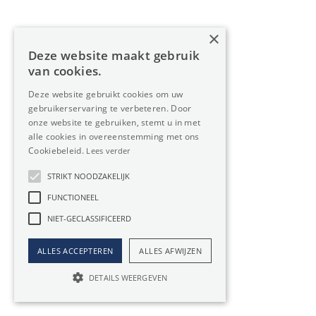
Ideaal voor de korte termijn
×
U lost elke maand een groot bedrag af
Deze website maakt gebruik
Beperkingen van aanpassingen in uw Industrie
van cookies.
Industrie kopen
Deze website gebruikt cookies om uw
gebruikerservaring te verbeteren. Door
onze website te gebruiken, stemt u in met
Investering voor de toekomst
alle cookies in overeenstemming met ons
Stijging van waarde van je Industrie
Cookiebeleid.
Lees verder
Maandelijkse lasten liggen lager dan aflossing bij
STRIKT NOODZAKELIJK
huren van een Industrie
FUNCTIONEEL
Geen effect van huurindexatie
NIET-GECLASSIFICEERD
Vrijheid in plannen en aanpassingen, geen
goedkeuring nodig van een huurbaas
ALLES ACCEPTEREN
ALLES AFWIJZEN
Eigen kapitaal vereist bij aankoop
DETAILS WEERGEVEN
Belangrijk om uw Industrie te kopen met de juiste
vennootschap, zeker u later de functie van uw
locatie wijzigt