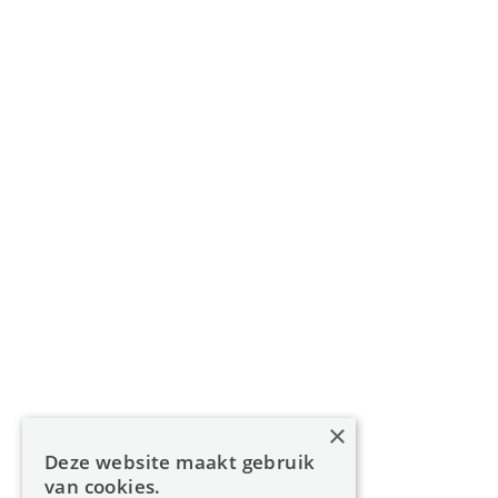
011 49 85 11
info@oreon-properties.be
BIV 200 556 / BIV 508 100 - België
Navigatie
Home
Aanbod
Diensten
Over Oreon
×
Inzichten
Deze website maakt gebruik
Contact
van cookies.