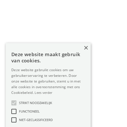
Home
Aanbod
Diensten
Over Oreon
×
Inzichten
Deze website maakt gebruik
Contact
van cookies.
Deze website gebruikt cookies om uw
gebruikerservaring te verbeteren. Door
Nieuwsbrief
onze website te gebruiken, stemt u in met
alle cookies in overeenstemming met ons
Cookiebeleid.
Lees verder
STRIKT NOODZAKELIJK
FUNCTIONEEL
Privacy
Member
NIET-GECLASSIFICEERD
of:
Verzekering
Cookiebeleid