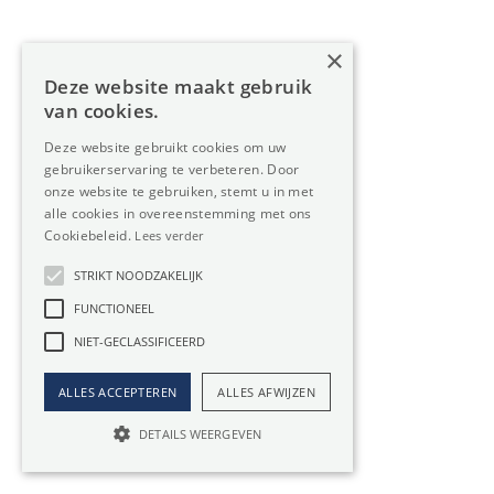
Ideaal voor beperkte periodes
U lost elke maand een groot bedrag af
×
Beperkingen van veranderingen in uw Industrie
Deze website maakt gebruik
van cookies.
Industrie kopen
Deze website gebruikt cookies om uw
gebruikerservaring te verbeteren. Door
onze website te gebruiken, stemt u in met
Investering op lange termijn
alle cookies in overeenstemming met ons
Stijging van waarde van je Industrie
Cookiebeleid.
Lees verder
Maandelijkse lasten liggen lager dan aflossing bij
STRIKT NOODZAKELIJK
huren van een Industrie
FUNCTIONEEL
Geen risico op huurindexatie
NIET-GECLASSIFICEERD
Keuze in plannen en aanpassingen, geen akkoord
nodig van een huurbaas
ALLES ACCEPTEREN
ALLES AFWIJZEN
Eigen kapitaal vereist bij aankoop
Belangrijk om uw Industrie te kopen met de juiste
DETAILS WEERGEVEN
vennootschap, zeker u later de functie van uw
ruimte wijzigt