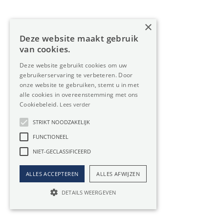
Oreon Properties bv
×
Deze website maakt gebruik
info@oreon-properties.be
van cookies.
Ondernemingsnr. BE 0534.393.883
Deze website gebruikt cookies om uw
gebruikerservaring te verbeteren. Door
onze website te gebruiken, stemt u in met
alle cookies in overeenstemming met ons
Kantoren
Cookiebeleid.
Lees verder
STRIKT NOODZAKELIJK
Kantoor Herentals
FUNCTIONEEL
Lavendelweg 8, 2200 Herentals
NIET-GECLASSIFICEERD
014 23 48 23
ALLES ACCEPTEREN
ALLES AFWIJZEN
BIV 508 100 - België
DETAILS WEERGEVEN