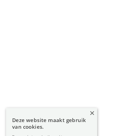
011 49 85 11
info@oreon-properties.be
BIV 200 556 / BIV 508 100 - België
Navigatie
Home
Aanbod
Diensten
Over Oreon
×
Inzichten
Deze website maakt gebruik
Contact
van cookies.