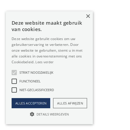
€ 21.570,5 / maand
6163m²
×
Deze website maakt gebruik
van cookies.
Industrie te huur in
Deze website gebruikt cookies om uw
gebruikerservaring te verbeteren. Door
onze website te gebruiken, stemt u in met
Haasdonk
alle cookies in overeenstemming met ons
Cookiebeleid.
Lees verder
Op zoek naar Industrie in Haasdonk? Oreon Properties is
STRIKT NOODZAKELIJK
uw partner in vastgoed.
FUNCTIONEEL
Bent u op zoek naar een winstgevende investering? Of
NIET-GECLASSIFICEERD
heeft uw bedrijf vraag naar meer (privé)ruimte? Dan is een
Industrie huren in Haasdonk een
héél slimme zet
. U vindt
ALLES ACCEPTEREN
ALLES AFWIJZEN
ons aanbod van vastgoed hierboven.
DETAILS WEERGEVEN
Vertrouw op Oreon