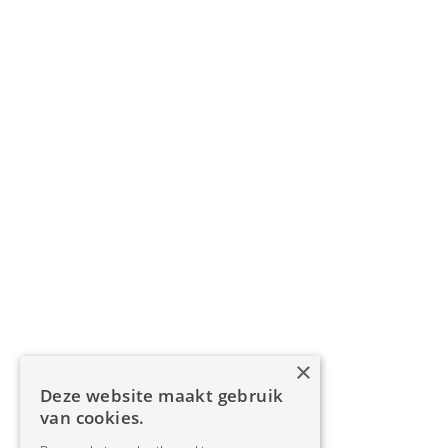
011 49 85 11
info@oreon-properties.be
BIV 200 556 / BIV 508 100 - België
Navigatie
Home
Aanbod
Diensten
Over Oreon
×
Inzichten
Deze website maakt gebruik
Contact
van cookies.