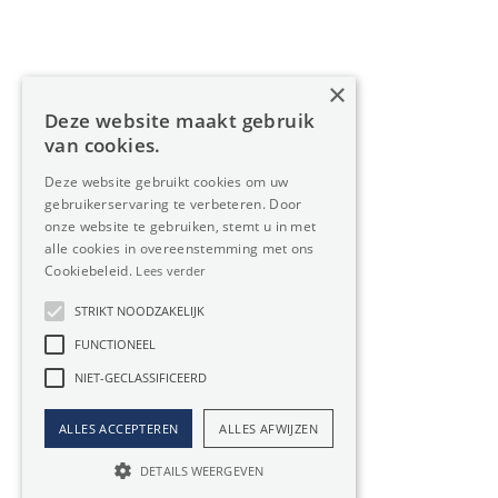
Diensten
Over Oreon
×
Inzichten
Deze website maakt gebruik
Contact
van cookies.
Deze website gebruikt cookies om uw
gebruikerservaring te verbeteren. Door
Nieuwsbrief
onze website te gebruiken, stemt u in met
alle cookies in overeenstemming met ons
Cookiebeleid.
Lees verder
STRIKT NOODZAKELIJK
FUNCTIONEEL
Privacy
Member
NIET-GECLASSIFICEERD
of:
Verzekering
Cookiebeleid
beroepsaansprakelijkheid:
ALLES ACCEPTEREN
ALLES AFWIJZEN
Website door Boester
AXA-polis 730.390.160
DETAILS WEERGEVEN