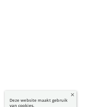
Gouverneur Roppesingel 83, 3500 Hasselt
011 49 85 11
info@oreon-properties.be
BIV 200 556 / BIV 508 100 - België
Navigatie
Home
Aanbod
Diensten
Over Oreon
×
Inzichten
Deze website maakt gebruik
Contact
van cookies.