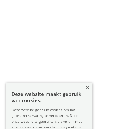
BIV 200 556 / BIV 508 100 - België
Navigatie
Home
Aanbod
Diensten
Over Oreon
×
Inzichten
Deze website maakt gebruik
Contact
van cookies.
Deze website gebruikt cookies om uw
gebruikerservaring te verbeteren. Door
Nieuwsbrief
onze website te gebruiken, stemt u in met
alle cookies in overeenstemming met ons