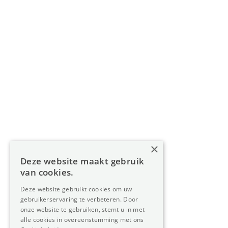
BIV 200 556 / BIV 508 100 - België
Navigatie
Home
Aanbod
Diensten
Over Oreon
×
Inzichten
Deze website maakt gebruik
Contact
van cookies.
Deze website gebruikt cookies om uw
gebruikerservaring te verbeteren. Door
Nieuwsbrief
onze website te gebruiken, stemt u in met
alle cookies in overeenstemming met ons