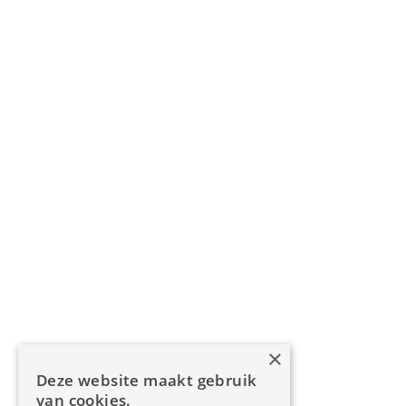
Gouverneur Roppesingel 83, 3500 Hasselt
011 49 85 11
info@oreon-properties.be
BIV 200 556 / BIV 508 100 - België
Navigatie
Home
Aanbod
Diensten
Over Oreon
×
Inzichten
Deze website maakt gebruik
Contact
van cookies.