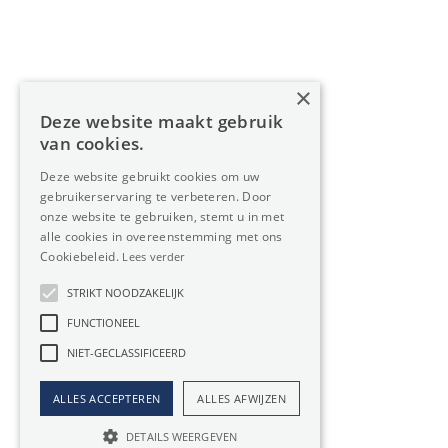
Diensten
Over Oreon
×
Inzichten
Deze website maakt gebruik
Contact
van cookies.
Deze website gebruikt cookies om uw
gebruikerservaring te verbeteren. Door
Nieuwsbrief
onze website te gebruiken, stemt u in met
alle cookies in overeenstemming met ons
Cookiebeleid.
Lees verder
STRIKT NOODZAKELIJK
FUNCTIONEEL
Privacy
Member
NIET-GECLASSIFICEERD
of:
Verzekering
Cookiebeleid
beroepsaansprakelijkheid:
ALLES ACCEPTEREN
ALLES AFWIJZEN
Website door Boester
AXA-polis 730.390.160
DETAILS WEERGEVEN