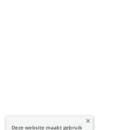
Gouverneur Roppesingel 83, 3500 Hasselt
011 49 85 11
info@oreon-properties.be
BIV 200 556 / BIV 508 100 - België
Navigatie
Home
Aanbod
Diensten
Over Oreon
×
Inzichten
Deze website maakt gebruik